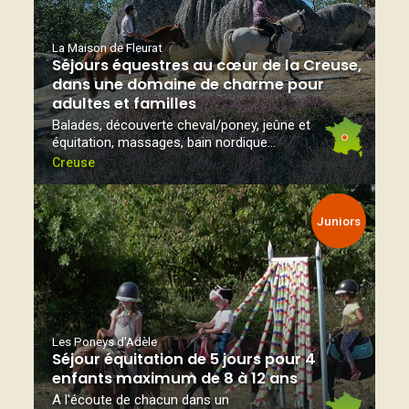
La Maison de Fleurat
Séjours équestres au cœur de la Creuse,
dans une domaine de charme pour
adultes et familles
Balades, découverte cheval/poney, jeûne et
équitation, massages, bain nordique...
Creuse
Juniors
Les Poneys d'Adèle
Séjour équitation de 5 jours pour 4
enfants maximum de 8 à 12 ans
A l'écoute de chacun dans un