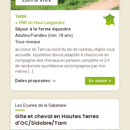
910 €
à partir de
TARN
※ PNR du Haut-Languedoc
Séjour à la ferme équestre
Adultes/Familles (min. 18 ans)
Tous niveaux
au coeur du Tarn,au bord du lac de razisse,,régine vous
accueille .équitation douce,adaptée à chacun,vie en
compagnie des chevaux,en pension complète et 2 h
de randonnée quotidienne accompagnee par moi
même […]
Dates proposées
En savoir +
Les Ecuries de la Sabatarié
Gite et cheval en Hautes Terres
d'OC/Sidobre/Tarn