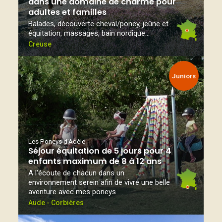
dans une domaine de charme pour
adultes et familles
Balades, découverte cheval/poney, jeûne et
équitation, massages, bain nordique...
Creuse
Juniors
Les Poneys d'Adèle
Séjour équitation de 5 jours pour 4
enfants maximum de 8 à 12 ans
A l'écoute de chacun dans un
environnement serein afin de vivre une belle
aventure avec mes poneys
Aude - Corbières