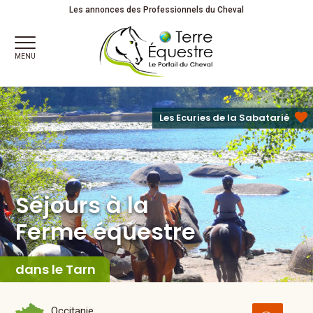
Séjours à la
Ferme équestre
Détente . Découverte . Partage
Les annonces des Professionnels du Cheval
MENU
Les Ecuries de la Sabatarié
Séjours à la
Ferme équestre
dans le Tarn
Occitanie