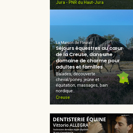
Jura - PNR du Haut-Jura
La Maison de Fleurat
Séjours équestres au cœur
de la Creuse, dans une
domaine de charme pour
adultes et familles
Balades, découverte
cheval/poney, jeûne et
équitation, massages, bain
nordique...
Creuse