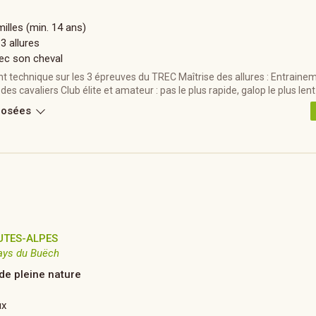
illes (min. 14 ans)
 3 allures
ec son cheval
t technique sur les 3 épreuves du TREC Maîtrise des allures : Entraine
des cavaliers Club élite et amateur : pas le plus rapide, galop le plus len
posées
UTES-ALPES
ays du Buëch
 de pleine nature
ux