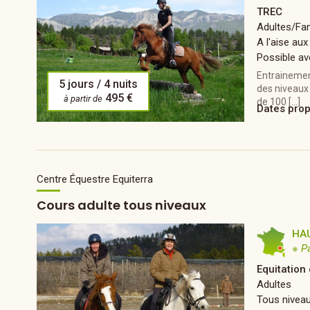
TREC
Adultes/Fam
A l'aise aux
Possible av
Entrainemen
5 jours / 4 nuits
des niveaux 
495 €
à partir de
de 100 […]
Dates pro
Centre Équestre Equiterra
Cours adulte tous niveaux
HA
※ P
Equitation
Adultes
Tous nivea