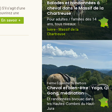
Balades et randonnées à
cheval dans le Massif de la
S'il s'agit d'une
Chartreuse
ouvrirez une
Pour adultes / familles dès 14
En savoir +
ans, tous niveaux
Isère - Massif de la
Chartreuse
Ferme Équestre du Berbois
Cheval et bien-être : Yoga, Qi
Gong, méditation
Et randonnées bivouac dans
les Hautes-Combes du Haut-
Jura