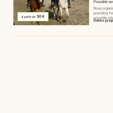
Possible av
Nous organis
première foi
50 €
à partir de
nouvelle rela
Dates pro