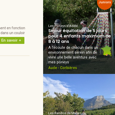
Juniors
Les Poneys d'Adèle
ment en fonction
Séjour équitation de 5 jours
t dans un couloir
pour 4 enfants maximum de
En savoir +
8 à 12 ans
A l'écoute de chacun dans un
environnement serein afin de
vivre une belle aventure avec
mes poneys
Aude - Corbières
Les Randos de Marie Lou