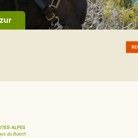
zur
RE
UTES-ALPES
ays du Buëch