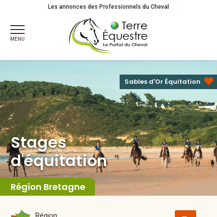
Stages
d'équitation
Adultes
Les annonces des Professionnels du Cheval
MENU
Sables d'Or Équitation
Stages
d'équitation
Région Bretagne
Région