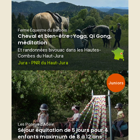
Ferme Équestre du Berbois
Cheval et bien-être : Yoga, Qi Gong,
méditation
Et randonnées bivouac dans les Hautes-
Combes du Haut-Jura
Jura - PNR du Haut-Jura
Juniors
Les Poneys d'Adèle
Séjour équitation de 5 jours pour 4
enfants maximum de 8 à 12 ans