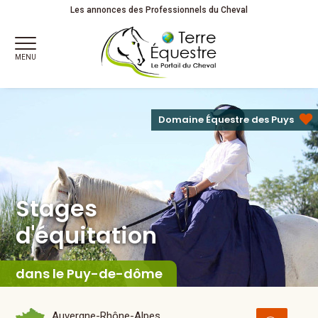
Stages
d'équitation
Adultes
Les annonces des Professionnels du Cheval
MENU
Domaine Équestre des Puys
Stages
d'équitation
dans le Puy-de-dôme
Auvergne-Rhône-Alpes