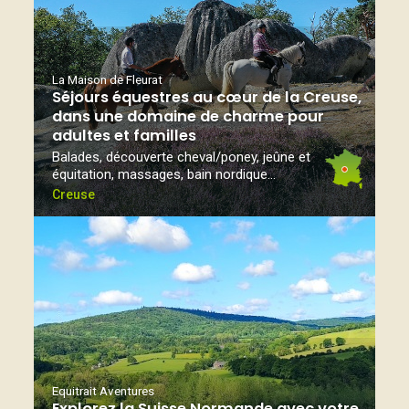
La Maison de Fleurat
Séjours équestres au cœur de la Creuse,
dans une domaine de charme pour
adultes et familles
Balades, découverte cheval/poney, jeûne et
équitation, massages, bain nordique...
Creuse
Equitrait Aventures
Explorez la Suisse Normande avec votre