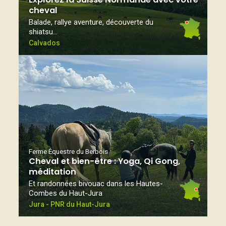
cheval
Balade, rallye aventure, découverte du
shiatsu…
Calvados
Ferme Équestre du Berbois
Cheval et bien-être : Yoga, Qi Gong,
méditation
Et randonnées bivouac dans les Hautes-
Combes du Haut-Jura
Jura - PNR du Haut-Jura