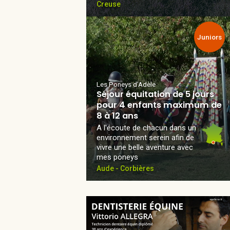
Creuse
Juniors
Les Poneys d'Adèle
Séjour équitation de 5 jours
pour 4 enfants maximum de
8 à 12 ans
A l'écoute de chacun dans un
environnement serein afin de
vivre une belle aventure avec
mes poneys
Aude - Corbières