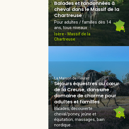
Balades et randonnées à
cheval dans le Massif de la
Chartreuse
Pour adultes / familles dès 14
ans, tous niveaux
Isère - Massif de la
Chartreuse
La Maison de Fleurat
Séjours équestres au cœur
de la Creuse, dans une
domaine de charme pour
adultes et familles
Balades, découverte
cheval/poney, jeûne et
équitation, massages, bain
nordique...