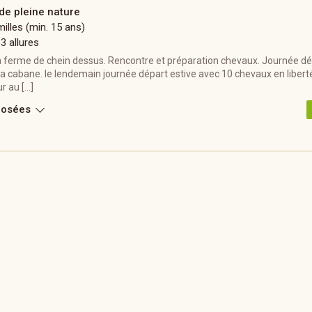
 de pleine nature
illes (min. 15 ans)
 3 allures
la ferme de chein dessus. Rencontre et préparation chevaux. Journée d
 la cabane. le lendemain journée départ estive avec 10 chevaux en libert
r au […]
posées