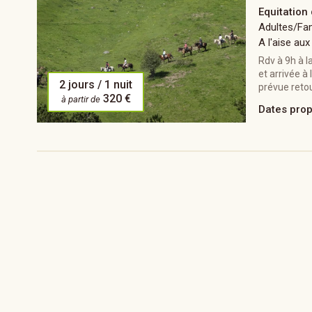
Equitation
Adultes/Fam
A l'aise aux
Rdv à 9h à 
et arrivée à
2 jours / 1 nuit
prévue retou
320 €
à partir de
Dates pro