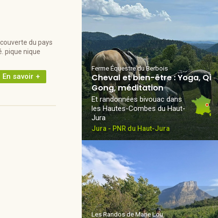
écouverte du pays
é. pique nique
Ferme Équestre du Berbois
En savoir +
Cheval et bien-être : Yoga, Qi
Gong, méditation
Et randonnées bivouac dans
les Hautes-Combes du Haut-
Jura
Jura - PNR du Haut-Jura
Les Randos de Marie Lou