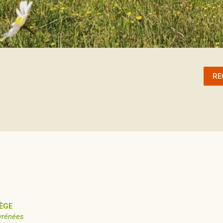
RE
ÈGE
yrénées