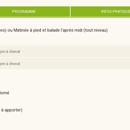
PROGRAMME
INFOS PRATIQU
res) ou Matinée à pied et balade l'après midi (tout niveau)
 apm à cheval
 apm à cheval
plomé
 à apporter)