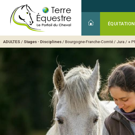
ÉQUITATION
ADULTES
/
Stages - Disciplines
/
Bourgogne-Franche-Comté
/
Jura
/
※ P