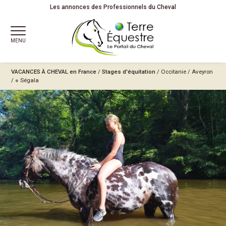
Les annonces des Professionnels du Cheval
MENU
VACANCES À CHEVAL
en France
/
Stages d'équitation
/
Occitanie
/
Aveyron
/
※ Ségala