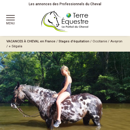
Les annonces des Professionnels du Cheval
MENU
VACANCES À CHEVAL
en France
/
Stages d'équitation
/
Occitanie
/
Aveyron
/
※ Ségala