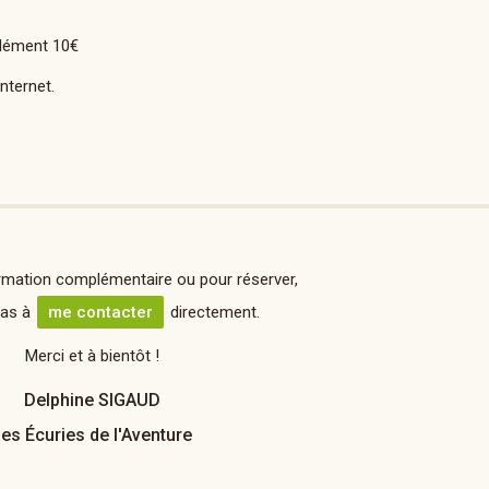
plément 10€
internet.
rmation complémentaire ou pour réserver,
pas à
me contacter
directement.
Merci et à bientôt !
Delphine SIGAUD
es Écuries de l'Aventure