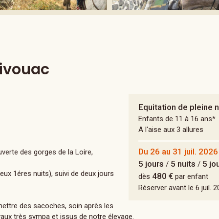
Bivouac
Equitation de pleine 
Enfants de 11 à 16 ans*
A l'aise aux 3 allures
Du 26 au 31 juil. 2026
erte des gorges de la Loire,
5 jours
5 nuits
5 jo
/
/
eux 1éres nuits), suivi de deux jours
480 €
dès
par enfant
Réserver avant le 6 juil. 
ettre des sacoches, soin après les
vaux très sympa et issus de notre élevage.