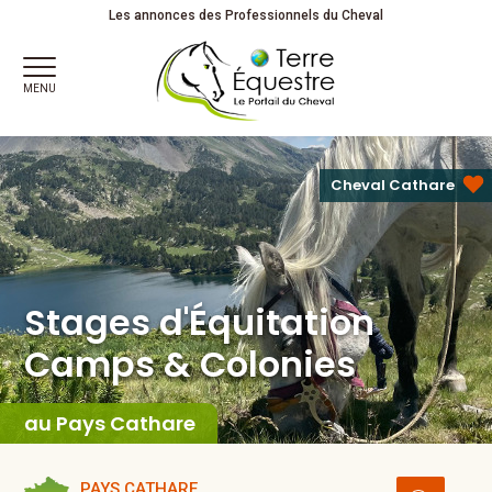
Stages d'Équitation
Camps & Colonies
Juniors
Les annonces des Professionnels du Cheval
MENU
Cheval Cathare
Stages d'Équitation
Camps & Colonies
au Pays Cathare
PAYS CATHARE