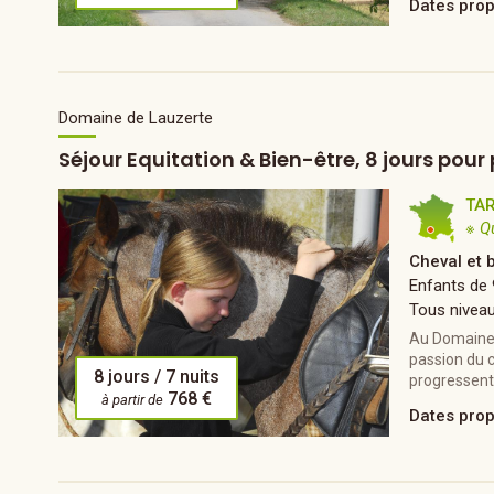
Dates pro
Domaine de Lauzerte
Séjour Equitation & Bien-être, 8 jours pour 
TA
※ Q
Cheval et 
Enfants de 
Tous nivea
Au Domaine É
passion du c
8 jours / 7 nuits
progressent 
768 €
à partir de
Dates pro