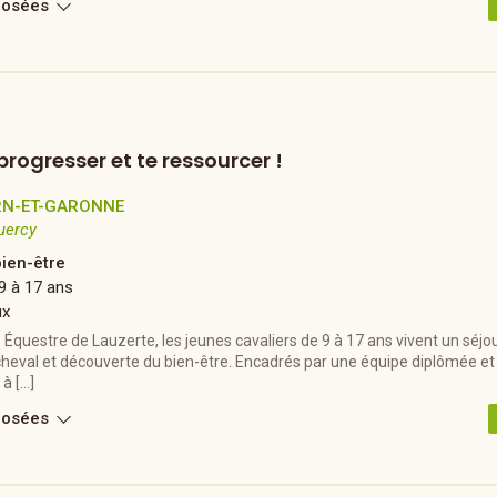
posées
progresser et te ressourcer !
RN-ET-GARONNE
uercy
bien-être
9 à 17 ans
ux
questre de Lauzerte, les jeunes cavaliers de 9 à 17 ans vivent un séjour
heval et découverte du bien-être. Encadrés par une équipe diplômée et b
à […]
posées