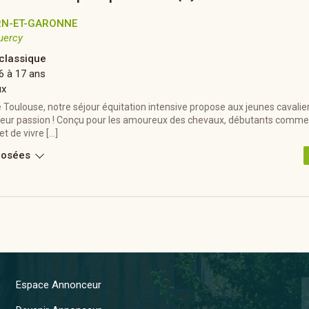
RN-ET-GARONNE
uercy
 classique
6 à 17 ans
ux
 Toulouse, notre séjour équitation intensive propose aux jeunes cavali
 leur passion ! Conçu pour les amoureux des chevaux, débutants comme
t de vivre […]
posées
Espace Annonceur