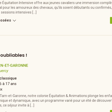
e Équitation Intensive offre aux jeunes cavaliers une immersion complè
al pour les amoureux des chevaux, qu’ils soient débutants ou confirmés,
sessions intensives […]
posées
oubliables !
RN-ET-GARONNE
uercy
 classique
6 à 17 ans
ux
Tarn-et-Garonne, notre colonie Équitation & Animations plonge les enf
ique et dynamique, avec un programme varié pour un été de découverte
, ce séjour invite à […]