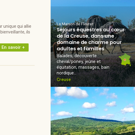
La Maison de Fleurat
 unique qui allie
Séjours équestres au cœur
ienveillante, ils
de la Creuse, dans une
domaine de charme pour
En savoir +
adultes et familles
Balades, découverte
cheval/poney, jeûne et
équitation, massages, bain
nordique...
Creuse