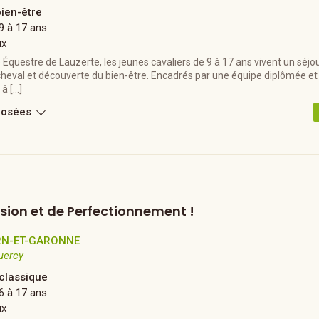
bien-être
9 à 17 ans
ux
questre de Lauzerte, les jeunes cavaliers de 9 à 17 ans vivent un séjour
heval et découverte du bien-être. Encadrés par une équipe diplômée et b
à […]
posées
ssion et de Perfectionnement !
RN-ET-GARONNE
uercy
 classique
6 à 17 ans
ux