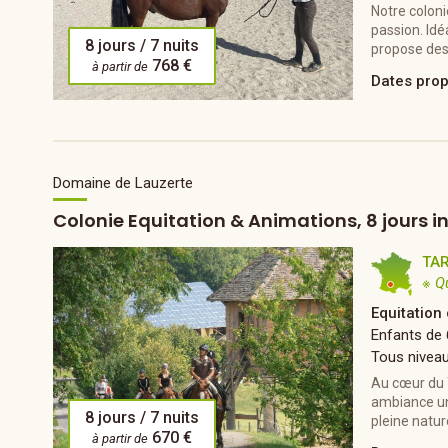
Notre coloni
passion. Idé
8 jours / 7 nuits
propose des 
768 €
à partir de
Dates pro
Domaine de Lauzerte
Colonie Equitation & Animations, 8 jours in
TA
※ Q
Equitation
Enfants de 
Tous nivea
Au cœur du 
ambiance un
8 jours / 7 nuits
pleine nature
670 €
à partir de