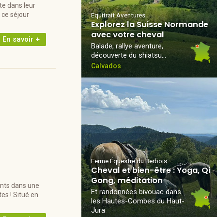
te dans leur
 ce séjour
Equitrait Aventures
Explorez la Suisse Normande
avec votre cheval
En savoir +
Balade, rallye aventure,
découverte du shiatsu…
Calvados
Ferme Équestre du Berbois
Cheval et bien-être : Yoga, Qi
Gong, méditation
ants dans une
Et randonnées bivouac dans
s ! Situé en
les Hautes-Combes du Haut-
Jura