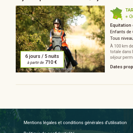
TA
※ Q
Equitation
Enfants de 
Tous nivea
À 100 km de
totale dans
6 jours / 5 nuits
séjour perme
710 €
à partir de
Dates pro
Mentions légales et conditions générales d'utilisation