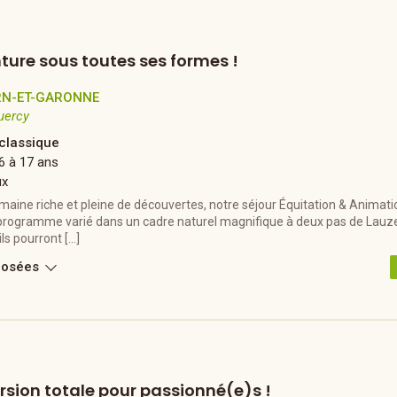
ture sous toutes ses formes !
RN-ET-GARONNE
uercy
 classique
6 à 17 ans
ux
maine riche et pleine de découvertes, notre séjour Équitation & Animat
programme varié dans un cadre naturel magnifique à deux pas de Lauze
 ils pourront […]
posées
ersion totale pour passionné(e)s !