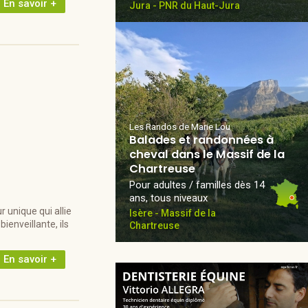
En savoir +
Jura - PNR du Haut-Jura
Les Randos de Marie Lou
Balades et randonnées à
cheval dans le Massif de la
Chartreuse
Pour adultes / familles dès 14
ans, tous niveaux
 unique qui allie
Isère - Massif de la
ienveillante, ils
Chartreuse
En savoir +