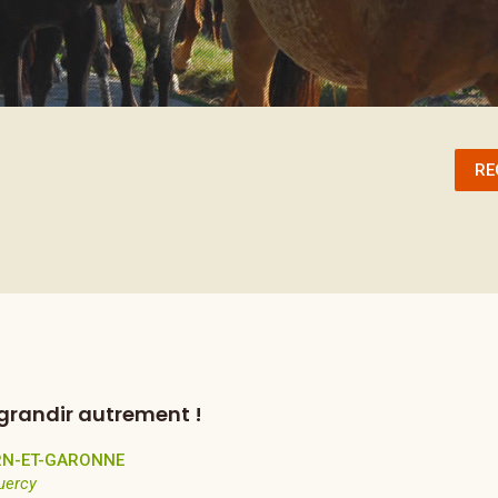
RE
 grandir autrement !
RN-ET-GARONNE
uercy