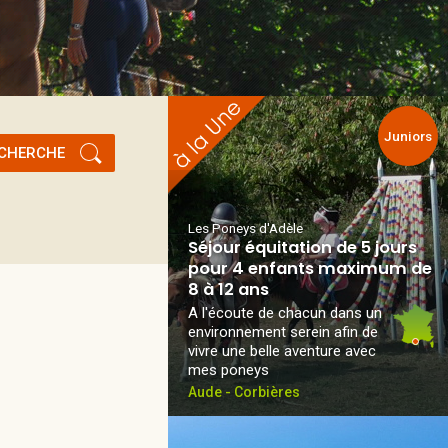
Juniors
CHERCHE
Les Poneys d'Adèle
Séjour équitation de 5 jours
pour 4 enfants maximum de
8 à 12 ans
A l'écoute de chacun dans un
environnement serein afin de
vivre une belle aventure avec
mes poneys
Aude - Corbières