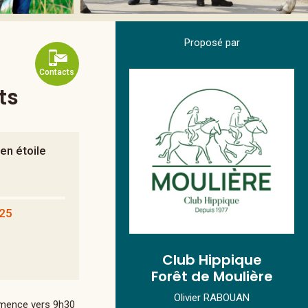
Proposé par
Contacts
ts
en étoile
025
Club Hippique
Forêt de Moulière
Olivier RABOUAN
ommence vers 9h30