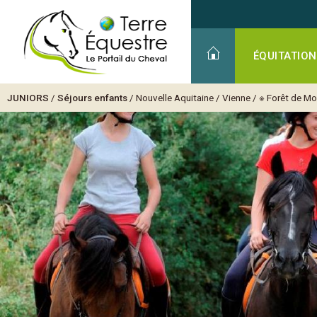
ÉQUITATION
JUNIORS
/
Séjours enfants
/
Nouvelle Aquitaine
/
Vienne
/
※ Forêt de Mo