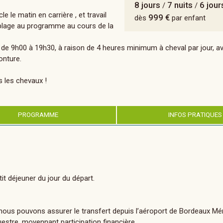
8 jours
7 nuits
6 jour
/
/
le matin en carrière , et travail
999 €
dès
par enfant
la plage au programme au cours de la
 de 9h00 à 19h30, à raison de 4 heures minimum à cheval par jour, a
onture.
s les chevaux !
PROGRAMME
INFOS PRATIQUES
it déjeuner du jour du départ.
nous pouvons assurer le transfert depuis l’aéroport de Bordeaux Mér
stre, moyennant participation financière.