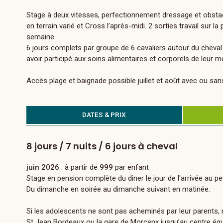
Stage à deux vitesses, perfectionnement dressage et obstacle 
en terrain varié et Cross l’après-midi. 2 sorties travail sur 
semaine.
6 jours complets par groupe de 6 cavaliers autour du cheval
avoir participé aux soins alimentaires et corporels de leur m
Accès plage et baignade possible juillet et août avec ou san
DATES & PRIX
8 jours / 7 nuits / 6 jours à cheval
juin 2026
: à partir de
999
par enfant
Stage en pension complète du diner le jour de l'arrivée au pet
Du dimanche en soirée au dimanche suivant en matinée.
Si les adolescents ne sont pas acheminés par leur parents, 
St Jean Bordeaux ou la gare de Morcenx jusqu’au centre éque