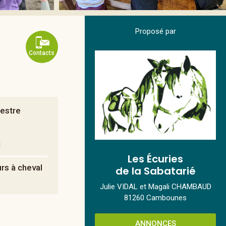
Proposé par
Contacts
uestre
l
Les Écuries
urs à cheval
de la Sabatarié
Julie VIDAL et Magali CHAMBAUD
81260 Cambounes
ANNONCES