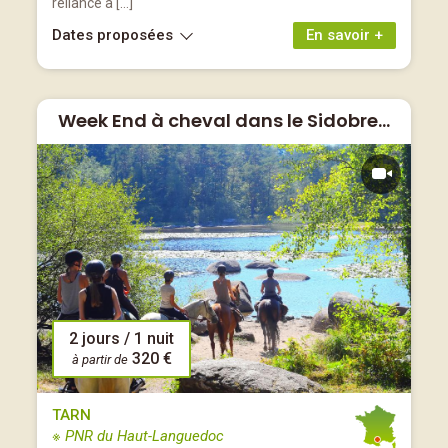
reliance à […]
Dates proposées
En savoir +
Week End à cheval dans le Sidobre...
2 jours / 1 nuit
320 €
à partir de
TARN
※ PNR du Haut-Languedoc