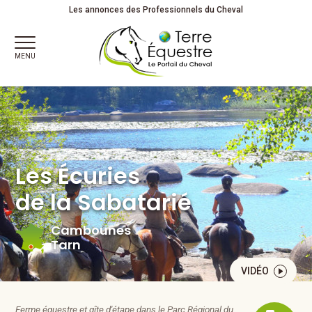
Les Ecuries de la Sabatarié à Cambounes dans le Tarn
Les annonces des Professionnels du Cheval
MENU
Les Écuries
de la Sabatarié
Cambounes
Tarn
VIDÉO
Ferme équestre et gîte d'étape dans le Parc Régional du